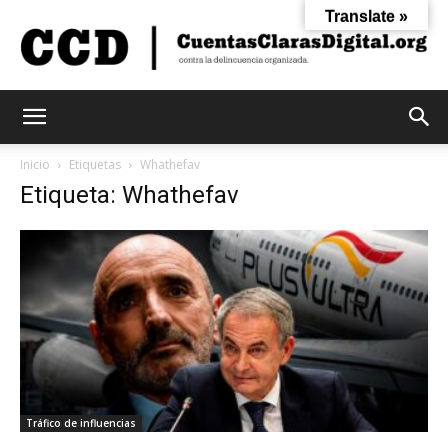
Translate »
Cuentas
Inicio
Etiquetas
Whathefav
Etiqueta: Whathefav
Claras
Digital
Tráfico de influencias