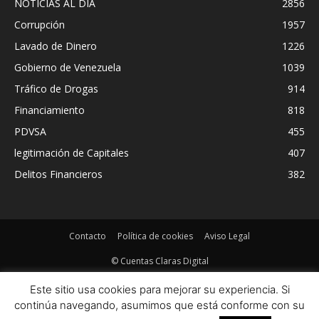
NOTICIAS AL DIA
2856
Corrupción
1957
Lavado de Dinero
1226
Gobierno de Venezuela
1039
Tráfico de Drogas
914
Financiamiento
818
PDVSA
455
legitimación de Capitales
407
Delitos Financieros
382
Contacto
Política de cookies
Aviso Legal
© Cuentas Claras Digital
Este sitio usa cookies para mejorar su experiencia. Si
continúa navegando, asumimos que está conforme con su