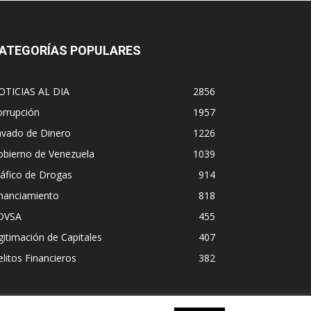
ATEGORÍAS POPULARES
OTICIAS AL DIA
2856
orrupción
1957
avado de Dinero
1226
obierno de Venezuela
1039
áfico de Drogas
914
inanciamiento
818
DVSA
455
gitimación de Capitales
407
litos Financieros
382