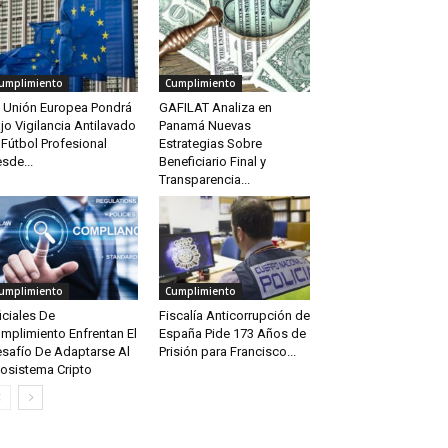
umplimiento
Cumplimiento
 Unión Europea Pondrá
GAFILAT Analiza en
jo Vigilancia Antilavado
Panamá Nuevas
 Fútbol Profesional
Estrategias Sobre
sde...
Beneficiario Final y
Transparencia...
umplimiento
Cumplimiento
iciales De
Fiscalía Anticorrupción de
mplimiento Enfrentan El
España Pide 173 Años de
safío De Adaptarse Al
Prisión para Francisco...
osistema Cripto