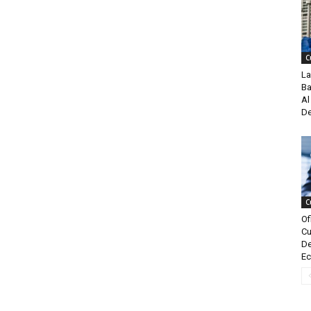
C
La
Ba
Al
De
C
Of
Cu
De
Ec