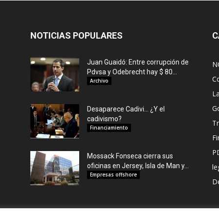
NOTICIAS POPULARES
C
Juan Guaidó: Entre corrupción de
N
Pdvsa y Odebrecht hay $ 80...
C
Archivo
L
G
Desaparece Cadivi… ¿Y el
cadivismo?
Tr
Financiamiento
F
P
Mossack Fonseca cierra sus
oficinas en Jersey, Isla de Man y...
le
Empresas offshore
De