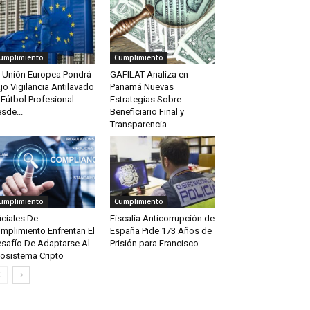
umplimiento
Cumplimiento
 Unión Europea Pondrá
GAFILAT Analiza en
jo Vigilancia Antilavado
Panamá Nuevas
 Fútbol Profesional
Estrategias Sobre
sde...
Beneficiario Final y
Transparencia...
umplimiento
Cumplimiento
iciales De
Fiscalía Anticorrupción de
mplimiento Enfrentan El
España Pide 173 Años de
safío De Adaptarse Al
Prisión para Francisco...
osistema Cripto