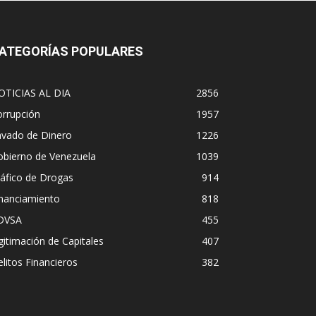
ATEGORÍAS POPULARES
OTICIAS AL DIA
2856
orrupción
1957
avado de Dinero
1226
obierno de Venezuela
1039
áfico de Drogas
914
inanciamiento
818
DVSA
455
gitimación de Capitales
407
litos Financieros
382