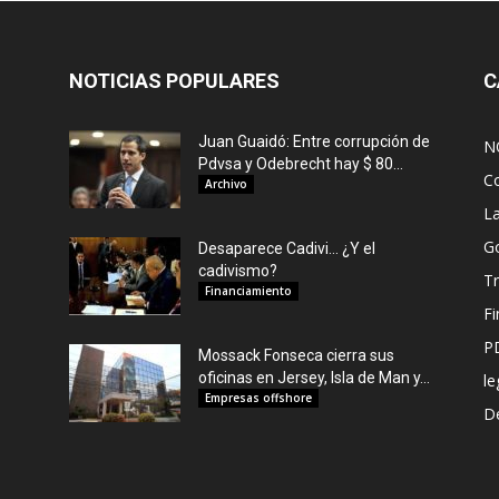
NOTICIAS POPULARES
C
Juan Guaidó: Entre corrupción de
N
Pdvsa y Odebrecht hay $ 80...
C
Archivo
L
G
Desaparece Cadivi… ¿Y el
cadivismo?
Tr
Financiamiento
F
P
Mossack Fonseca cierra sus
oficinas en Jersey, Isla de Man y...
le
Empresas offshore
De