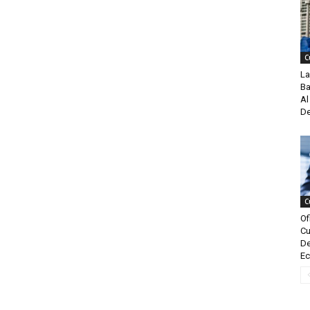
C
La
Ba
Al
De
C
Of
Cu
De
Ec