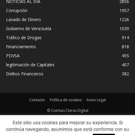
NOTICIAS AL DIA
2856
Corrupción
1957
Lavado de Dinero
1226
Gobierno de Venezuela
1039
Tráfico de Drogas
914
Financiamiento
818
PDVSA
455
legitimación de Capitales
407
Delitos Financieros
382
Contacto
Política de cookies
Aviso Legal
© Cuentas Claras Digital
Este sitio usa cookies para mejorar su experiencia. Si
continúa navegando, asumimos que está conforme con su