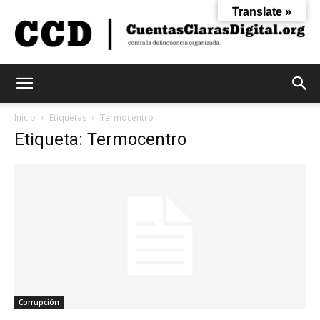
Translate »
Cuentas
Inicio
Etiquetas
Termocentro
Etiqueta: Termocentro
Claras
Digital
Corrupción