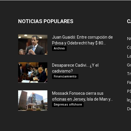
NOTICIAS POPULARES
C
Juan Guaidó: Entre corrupción de
N
Pdvsa y Odebrecht hay $ 80...
C
Archivo
L
G
Desaparece Cadivi… ¿Y el
cadivismo?
Tr
Financiamiento
F
P
Mossack Fonseca cierra sus
oficinas en Jersey, Isla de Man y...
le
Empresas offshore
De