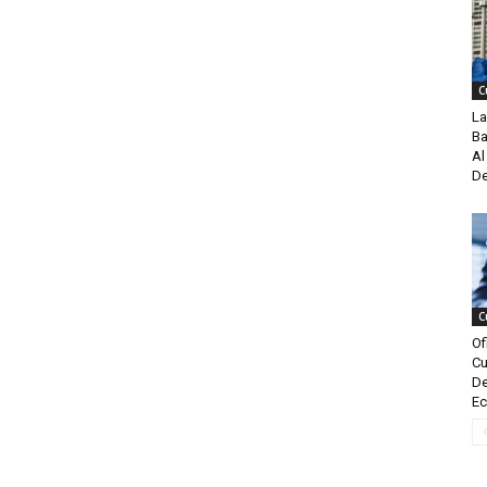
C
La
Ba
Al
De
C
Of
Cu
De
Ec