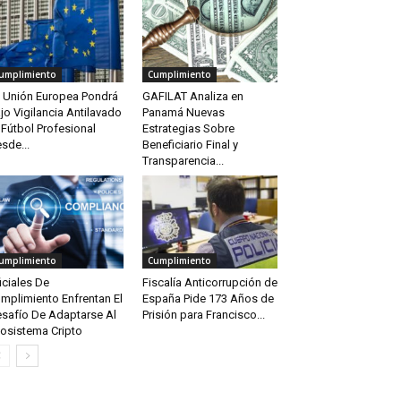
umplimiento
Cumplimiento
 Unión Europea Pondrá
GAFILAT Analiza en
jo Vigilancia Antilavado
Panamá Nuevas
 Fútbol Profesional
Estrategias Sobre
sde...
Beneficiario Final y
Transparencia...
umplimiento
Cumplimiento
iciales De
Fiscalía Anticorrupción de
mplimiento Enfrentan El
España Pide 173 Años de
safío De Adaptarse Al
Prisión para Francisco...
osistema Cripto