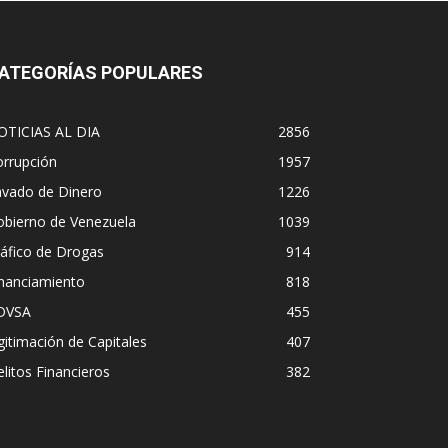
ATEGORÍAS POPULARES
OTICIAS AL DIA
2856
orrupción
1957
avado de Dinero
1226
obierno de Venezuela
1039
áfico de Drogas
914
inanciamiento
818
DVSA
455
gitimación de Capitales
407
litos Financieros
382