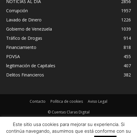
NOTICIAS AL DIA
2856
Corrupción
1957
Lavado de Dinero
1226
Gobierno de Venezuela
1039
Tráfico de Drogas
914
Financiamiento
818
PDVSA
455
legitimación de Capitales
407
Delitos Financieros
382
Contacto
Política de cookies
Aviso Legal
© Cuentas Claras Digital
Este sitio usa cookies para mejorar su experiencia. Si
continúa navegando, asumimos que está conforme con su