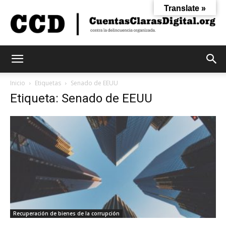
Translate »
Cuentas
Inicio
Etiquetas
Senado de EEUU
Etiqueta: Senado de EEUU
Claras
Digital
Recuperación de bienes de la corrupción