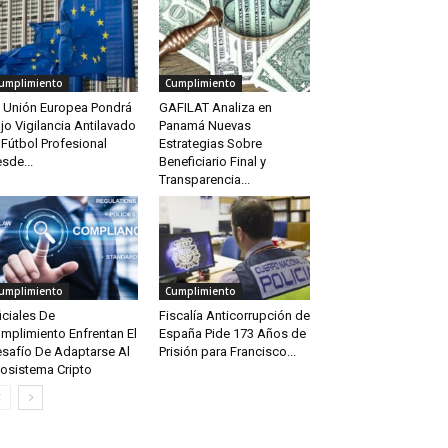
umplimiento
Cumplimiento
 Unión Europea Pondrá
GAFILAT Analiza en
jo Vigilancia Antilavado
Panamá Nuevas
 Fútbol Profesional
Estrategias Sobre
sde...
Beneficiario Final y
Transparencia...
umplimiento
Cumplimiento
iciales De
Fiscalía Anticorrupción de
mplimiento Enfrentan El
España Pide 173 Años de
safío De Adaptarse Al
Prisión para Francisco...
osistema Cripto