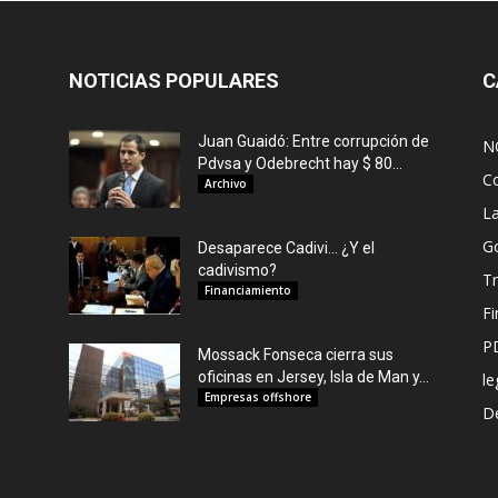
NOTICIAS POPULARES
C
Juan Guaidó: Entre corrupción de
N
Pdvsa y Odebrecht hay $ 80...
C
Archivo
L
G
Desaparece Cadivi… ¿Y el
cadivismo?
Tr
Financiamiento
F
P
Mossack Fonseca cierra sus
oficinas en Jersey, Isla de Man y...
le
Empresas offshore
De