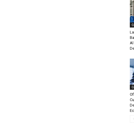
C
La
Ba
Al
De
C
Of
Cu
De
Ec