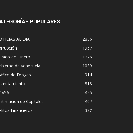
ATEGORÍAS POPULARES
OTICIAS AL DIA
2856
orrupción
1957
avado de Dinero
1226
obierno de Venezuela
1039
áfico de Drogas
914
inanciamiento
818
DVSA
455
gitimación de Capitales
407
litos Financieros
382