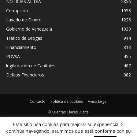
NOTICIAS AL DIA
2856
Corrupción
1958
Lavado de Dinero
1226
Gobierno de Venezuela
1039
Tráfico de Drogas
914
Financiamiento
818
PDVSA
455
legitimación de Capitales
407
Delitos Financieros
382
Contacto
Política de cookies
Aviso Legal
© Cuentas Claras Digital
Este sitio usa cookies para mejorar su experiencia. Si
continúa navegando, asumimos que está conforme con su