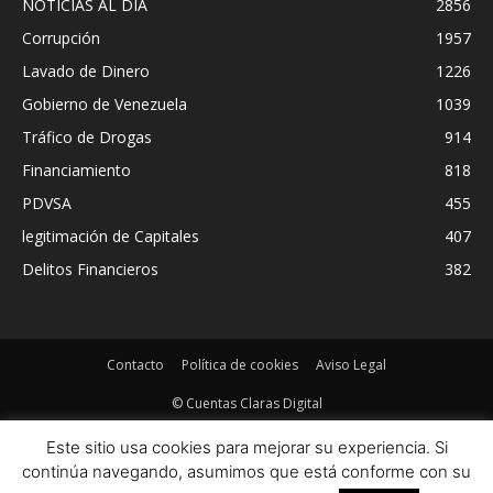
NOTICIAS AL DIA
2856
Corrupción
1957
Lavado de Dinero
1226
Gobierno de Venezuela
1039
Tráfico de Drogas
914
Financiamiento
818
PDVSA
455
legitimación de Capitales
407
Delitos Financieros
382
Contacto
Política de cookies
Aviso Legal
© Cuentas Claras Digital
Este sitio usa cookies para mejorar su experiencia. Si
continúa navegando, asumimos que está conforme con su