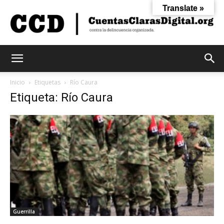
Translate »
Cuentas
Inicio
Etiquetas
Río Caura
Etiqueta: Río Caura
Claras
Digital
Guerrilla