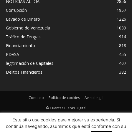
NOTICIAS AL DIA
2856
Corrupción
1957
Lavado de Dinero
1226
Gobierno de Venezuela
1039
Tráfico de Drogas
914
Financiamiento
818
PDVSA
455
legitimación de Capitales
407
Delitos Financieros
382
Contacto
Política de cookies
Aviso Legal
© Cuentas Claras Digital
Este sitio usa cookies para mejorar su experiencia. Si
continúa navegando, asumimos que está conforme con su