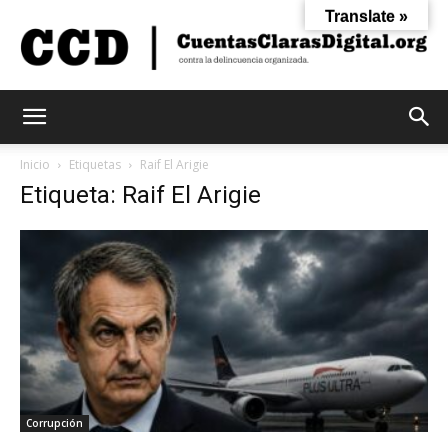
Translate »
Cuentas
Inicio
Etiquetas
Raif El Arigie
Etiqueta: Raif El Arigie
Claras
Digital
Corrupción