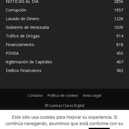
NOTICIAS AL DIA
2856
Corrupción
1957
Lavado de Dinero
1226
Gobierno de Venezuela
1039
Tráfico de Drogas
914
Financiamiento
818
PDVSA
455
legitimación de Capitales
407
Delitos Financieros
382
Contacto
Política de cookies
Aviso Legal
© Cuentas Claras Digital
Este sitio usa cookies para mejorar su experiencia. Si
continúa navegando, asumimos que está conforme con su