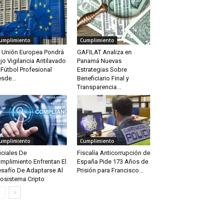
umplimiento
Cumplimiento
 Unión Europea Pondrá
GAFILAT Analiza en
jo Vigilancia Antilavado
Panamá Nuevas
 Fútbol Profesional
Estrategias Sobre
sde...
Beneficiario Final y
Transparencia...
umplimiento
Cumplimiento
iciales De
Fiscalía Anticorrupción de
mplimiento Enfrentan El
España Pide 173 Años de
safío De Adaptarse Al
Prisión para Francisco...
osistema Cripto