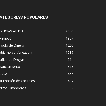
ATEGORÍAS POPULARES
OTICIAS AL DIA
2856
orrupción
1957
avado de Dinero
1226
obierno de Venezuela
1039
áfico de Drogas
914
inanciamiento
818
DVSA
455
gitimación de Capitales
407
litos Financieros
382