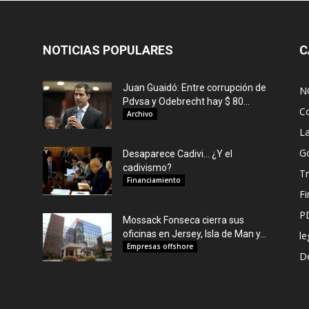
NOTICIAS POPULARES
C
Juan Guaidó: Entre corrupción de
N
Pdvsa y Odebrecht hay $ 80...
C
Archivo
L
G
Desaparece Cadivi… ¿Y el
cadivismo?
Tr
Financiamiento
F
P
Mossack Fonseca cierra sus
oficinas en Jersey, Isla de Man y...
le
Empresas offshore
De