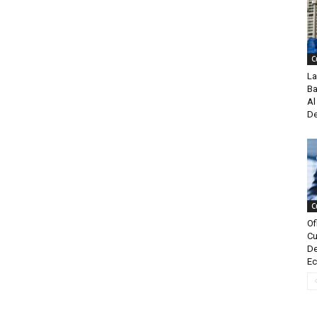
C
La
Ba
Al
De
C
Of
Cu
De
Ec