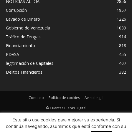
NOTICIAS AL DIA
2856
Corrupción
1957
Lavado de Dinero
1226
Gobierno de Venezuela
1039
Tráfico de Drogas
914
Financiamiento
818
PDVSA
455
legitimación de Capitales
407
Delitos Financieros
382
Contacto
Política de cookies
Aviso Legal
© Cuentas Claras Digital
Este sitio usa cookies para mejorar su experiencia. Si
continúa navegando, asumimos que está conforme con su