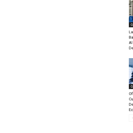
C
La
Ba
Al
De
C
Of
Cu
De
Ec