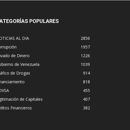
ATEGORÍAS POPULARES
OTICIAS AL DIA
2856
orrupción
1957
avado de Dinero
1226
obierno de Venezuela
1039
áfico de Drogas
914
inanciamiento
818
DVSA
455
gitimación de Capitales
407
litos Financieros
382