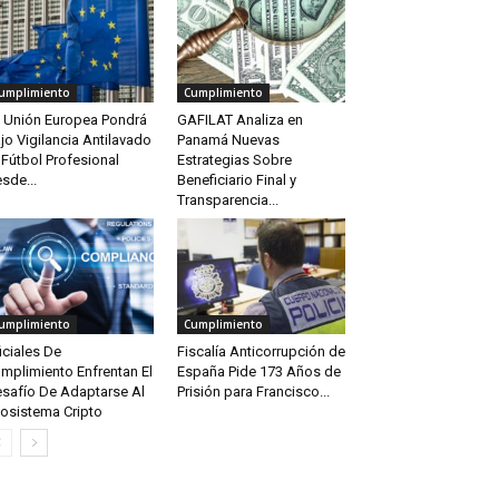
umplimiento
Cumplimiento
 Unión Europea Pondrá
GAFILAT Analiza en
jo Vigilancia Antilavado
Panamá Nuevas
 Fútbol Profesional
Estrategias Sobre
sde...
Beneficiario Final y
Transparencia...
umplimiento
Cumplimiento
iciales De
Fiscalía Anticorrupción de
mplimiento Enfrentan El
España Pide 173 Años de
safío De Adaptarse Al
Prisión para Francisco...
osistema Cripto