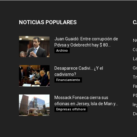
NOTICIAS POPULARES
C
Juan Guaidó: Entre corrupción de
N
Pdvsa y Odebrecht hay $ 80...
C
Archivo
L
G
Desaparece Cadivi… ¿Y el
cadivismo?
Tr
Financiamiento
F
P
Mossack Fonseca cierra sus
oficinas en Jersey, Isla de Man y...
le
Empresas offshore
De