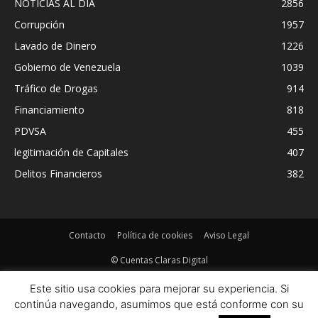
NOTICIAS AL DIA
2856
Corrupción
1957
Lavado de Dinero
1226
Gobierno de Venezuela
1039
Tráfico de Drogas
914
Financiamiento
818
PDVSA
455
legitimación de Capitales
407
Delitos Financieros
382
Contacto
Política de cookies
Aviso Legal
© Cuentas Claras Digital
Este sitio usa cookies para mejorar su experiencia. Si
continúa navegando, asumimos que está conforme con su