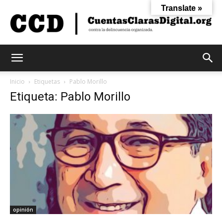
Translate »
Cuentas
Inicio
Etiquetas
Pablo Morillo
Etiqueta: Pablo Morillo
Claras
Digital
opinión