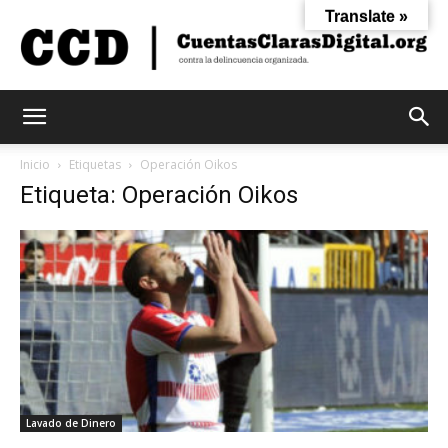
Translate »
Cuentas
Inicio
Etiquetas
Operación Oikos
Etiqueta: Operación Oikos
Claras
Digital
Lavado de Dinero