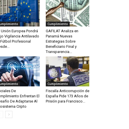
umplimiento
Cumplimiento
 Unión Europea Pondrá
GAFILAT Analiza en
jo Vigilancia Antilavado
Panamá Nuevas
 Fútbol Profesional
Estrategias Sobre
sde...
Beneficiario Final y
Transparencia...
umplimiento
Cumplimiento
iciales De
Fiscalía Anticorrupción de
mplimiento Enfrentan El
España Pide 173 Años de
safío De Adaptarse Al
Prisión para Francisco...
osistema Cripto