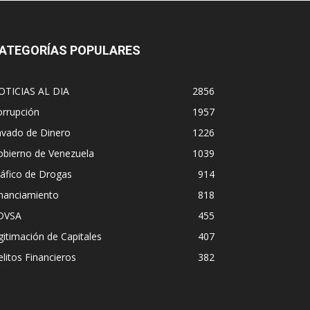
ATEGORÍAS POPULARES
OTICIAS AL DIA
2856
orrupción
1957
avado de Dinero
1226
obierno de Venezuela
1039
áfico de Drogas
914
inanciamiento
818
DVSA
455
gitimación de Capitales
407
litos Financieros
382