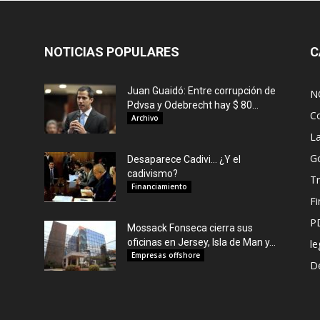
NOTICIAS POPULARES
C
Juan Guaidó: Entre corrupción de
N
Pdvsa y Odebrecht hay $ 80...
C
Archivo
L
G
Desaparece Cadivi… ¿Y el
cadivismo?
Tr
Financiamiento
F
P
Mossack Fonseca cierra sus
oficinas en Jersey, Isla de Man y...
le
Empresas offshore
De