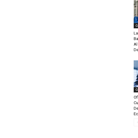
C
La
Ba
Al
De
C
Of
Cu
De
Ec