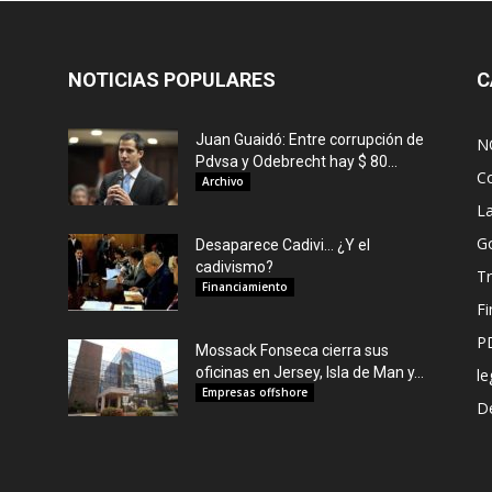
NOTICIAS POPULARES
C
Juan Guaidó: Entre corrupción de
N
Pdvsa y Odebrecht hay $ 80...
C
Archivo
L
G
Desaparece Cadivi… ¿Y el
cadivismo?
Tr
Financiamiento
F
P
Mossack Fonseca cierra sus
oficinas en Jersey, Isla de Man y...
le
Empresas offshore
De