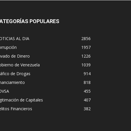
ATEGORÍAS POPULARES
OTICIAS AL DIA
2856
orrupción
1957
avado de Dinero
1226
obierno de Venezuela
1039
áfico de Drogas
914
inanciamiento
818
DVSA
455
gitimación de Capitales
407
litos Financieros
382