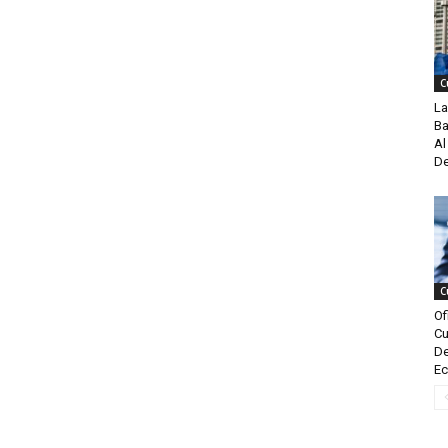
C
La
Ba
Al
De
C
Of
Cu
De
Ec