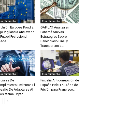
umplimiento
Cumplimiento
 Unión Europea Pondrá
GAFILAT Analiza en
jo Vigilancia Antilavado
Panamá Nuevas
 Fútbol Profesional
Estrategias Sobre
sde...
Beneficiario Final y
Transparencia...
umplimiento
Cumplimiento
iciales De
Fiscalía Anticorrupción de
mplimiento Enfrentan El
España Pide 173 Años de
safío De Adaptarse Al
Prisión para Francisco...
osistema Cripto