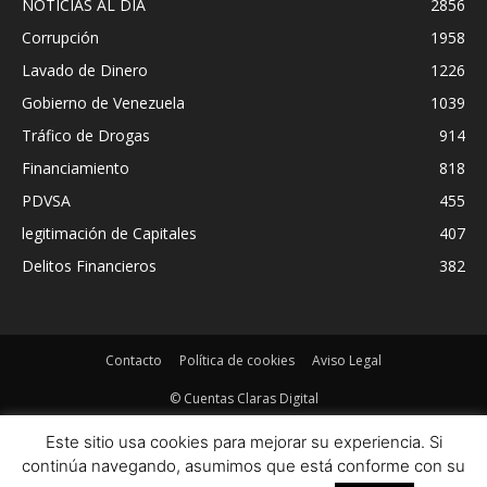
NOTICIAS AL DIA
2856
Corrupción
1958
Lavado de Dinero
1226
Gobierno de Venezuela
1039
Tráfico de Drogas
914
Financiamiento
818
PDVSA
455
legitimación de Capitales
407
Delitos Financieros
382
Contacto
Política de cookies
Aviso Legal
© Cuentas Claras Digital
Este sitio usa cookies para mejorar su experiencia. Si
continúa navegando, asumimos que está conforme con su