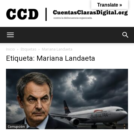
Translate »
Cuentas
Inicio
Etiquetas
Mariana Landaeta
Etiqueta: Mariana Landaeta
Claras
Digital
Corrupción