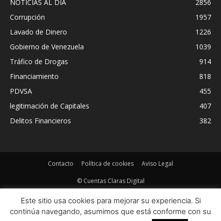
NOTICIAS AL DIA
2856
Corrupción
1957
Lavado de Dinero
1226
Gobierno de Venezuela
1039
Tráfico de Drogas
914
Financiamiento
818
PDVSA
455
legitimación de Capitales
407
Delitos Financieros
382
Contacto
Política de cookies
Aviso Legal
© Cuentas Claras Digital
Este sitio usa cookies para mejorar su experiencia. Si
continúa navegando, asumimos que está conforme con su