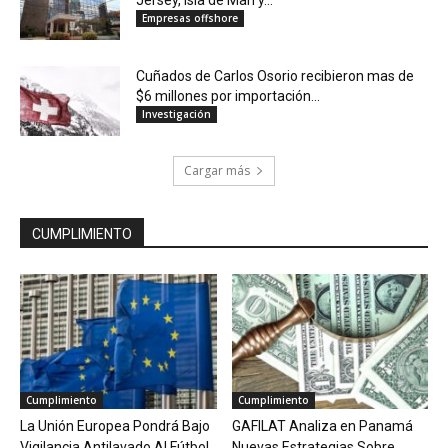
Jersey, Isla de Man y...
Empresas offshore
Cuñados de Carlos Osorio recibieron mas de
$6 millones por importación...
Investigación
Cargar más
CUMPLIMIENTO
Cumplimiento
Cumplimiento
La Unión Europea Pondrá Bajo
GAFILAT Analiza en Panamá
Vigilancia Antilavado Al Fútbol
Nuevas Estrategias Sobre