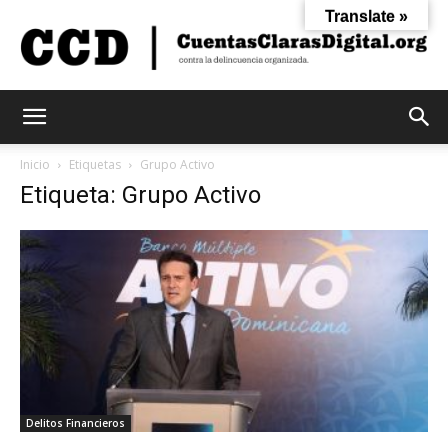
Translate »
Cuentas
Inicio
Etiquetas
Grupo Activo
Etiqueta: Grupo Activo
Claras
Digital
Delitos Financieros