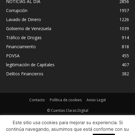
NOTICIAS AL DIA
2856
Corrupción
1957
Lavado de Dinero
1226
Gobierno de Venezuela
1039
Tráfico de Drogas
914
Financiamiento
818
PDVSA
455
legitimación de Capitales
407
Delitos Financieros
382
Contacto
Política de cookies
Aviso Legal
© Cuentas Claras Digital
Este sitio usa cookies para mejorar su experiencia. Si
continúa navegando, asumimos que está conforme con su