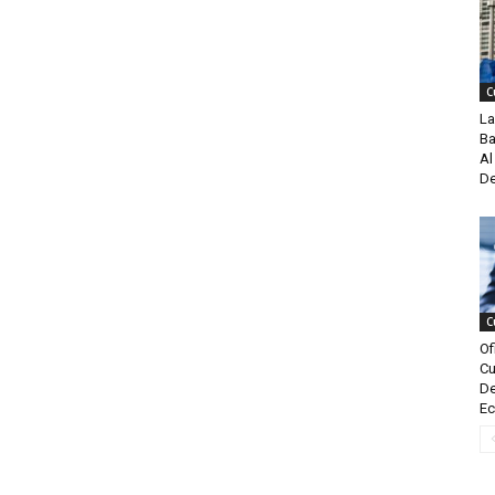
C
La
Ba
Al
De
C
Of
Cu
De
Ec