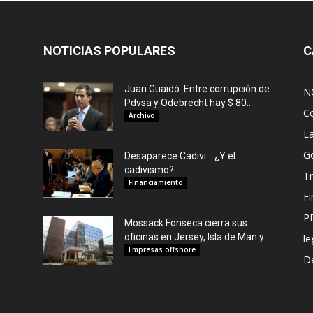
NOTICIAS POPULARES
C
Juan Guaidó: Entre corrupción de
N
Pdvsa y Odebrecht hay $ 80...
C
Archivo
L
G
Desaparece Cadivi… ¿Y el
cadivismo?
Tr
Financiamiento
F
P
Mossack Fonseca cierra sus
oficinas en Jersey, Isla de Man y...
le
Empresas offshore
De