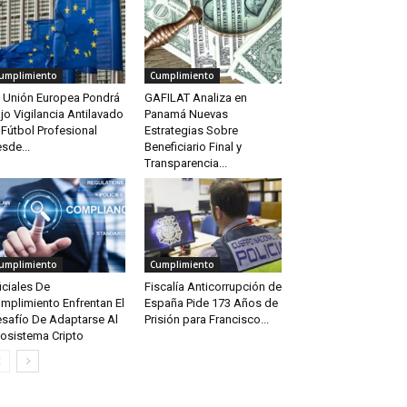
umplimiento
Cumplimiento
 Unión Europea Pondrá
GAFILAT Analiza en
jo Vigilancia Antilavado
Panamá Nuevas
 Fútbol Profesional
Estrategias Sobre
sde...
Beneficiario Final y
Transparencia...
umplimiento
Cumplimiento
iciales De
Fiscalía Anticorrupción de
mplimiento Enfrentan El
España Pide 173 Años de
safío De Adaptarse Al
Prisión para Francisco...
osistema Cripto