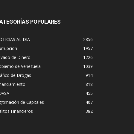
ATEGORÍAS POPULARES
OTICIAS AL DIA
2856
orrupción
1957
avado de Dinero
1226
obierno de Venezuela
1039
áfico de Drogas
914
inanciamiento
818
DVSA
455
gitimación de Capitales
407
litos Financieros
382