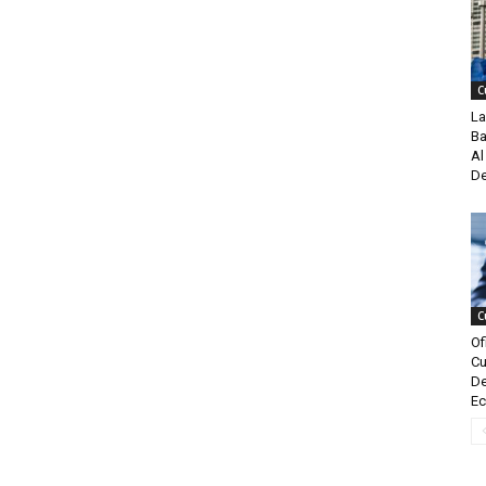
C
La
Ba
Al
De
C
Of
Cu
De
Ec