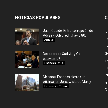
NOTICIAS POPULARES
C
Juan Guaidó: Entre corrupción de
N
Pdvsa y Odebrecht hay $ 80...
C
Archivo
L
G
Desaparece Cadivi… ¿Y el
cadivismo?
Tr
Financiamiento
F
P
Mossack Fonseca cierra sus
oficinas en Jersey, Isla de Man y...
le
Empresas offshore
De