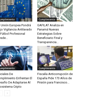
umplimiento
Cumplimiento
 Unión Europea Pondrá
GAFILAT Analiza en
jo Vigilancia Antilavado
Panamá Nuevas
 Fútbol Profesional
Estrategias Sobre
sde...
Beneficiario Final y
Transparencia...
umplimiento
Cumplimiento
iciales De
Fiscalía Anticorrupción de
mplimiento Enfrentan El
España Pide 173 Años de
safío De Adaptarse Al
Prisión para Francisco...
osistema Cripto