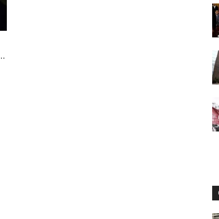
Digital
..