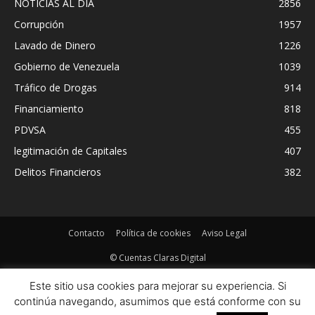
NOTICIAS AL DIA
2856
Corrupción
1957
Lavado de Dinero
1226
Gobierno de Venezuela
1039
Tráfico de Drogas
914
Financiamiento
818
PDVSA
455
legitimación de Capitales
407
Delitos Financieros
382
Contacto
Política de cookies
Aviso Legal
© Cuentas Claras Digital
Este sitio usa cookies para mejorar su experiencia. Si
continúa navegando, asumimos que está conforme con su