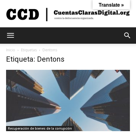
Translate »
Cuentas
Inicio
Etiquetas
Dentons
Etiqueta: Dentons
Claras
Digital
Recuperación de bienes de la corrupción