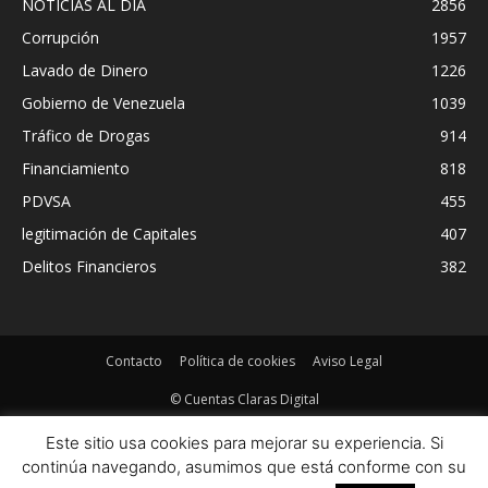
NOTICIAS AL DIA
2856
Corrupción
1957
Lavado de Dinero
1226
Gobierno de Venezuela
1039
Tráfico de Drogas
914
Financiamiento
818
PDVSA
455
legitimación de Capitales
407
Delitos Financieros
382
Contacto
Política de cookies
Aviso Legal
© Cuentas Claras Digital
Este sitio usa cookies para mejorar su experiencia. Si
continúa navegando, asumimos que está conforme con su