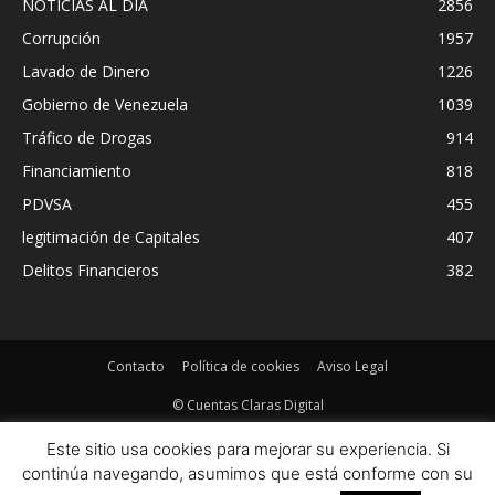
NOTICIAS AL DIA
2856
Corrupción
1957
Lavado de Dinero
1226
Gobierno de Venezuela
1039
Tráfico de Drogas
914
Financiamiento
818
PDVSA
455
legitimación de Capitales
407
Delitos Financieros
382
Contacto
Política de cookies
Aviso Legal
© Cuentas Claras Digital
Este sitio usa cookies para mejorar su experiencia. Si
continúa navegando, asumimos que está conforme con su