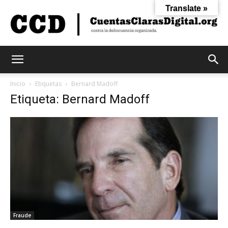
Translate »
Cuentas
Inicio
Etiquetas
Bernard Madoff
Etiqueta: Bernard Madoff
Claras
Digital
Fraude