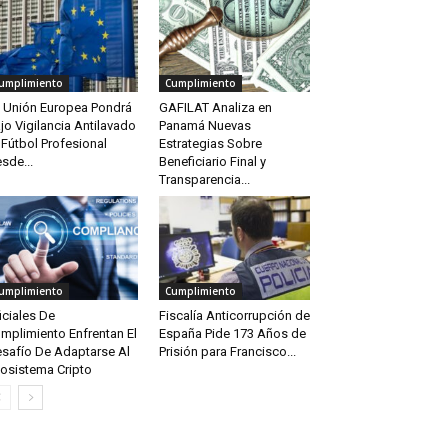
umplimiento
Cumplimiento
 Unión Europea Pondrá
GAFILAT Analiza en
jo Vigilancia Antilavado
Panamá Nuevas
 Fútbol Profesional
Estrategias Sobre
sde...
Beneficiario Final y
Transparencia...
umplimiento
Cumplimiento
iciales De
Fiscalía Anticorrupción de
mplimiento Enfrentan El
España Pide 173 Años de
safío De Adaptarse Al
Prisión para Francisco...
osistema Cripto