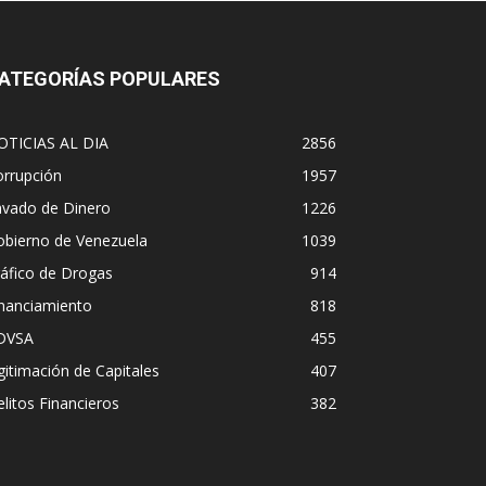
ATEGORÍAS POPULARES
OTICIAS AL DIA
2856
orrupción
1957
avado de Dinero
1226
obierno de Venezuela
1039
áfico de Drogas
914
inanciamiento
818
DVSA
455
gitimación de Capitales
407
litos Financieros
382