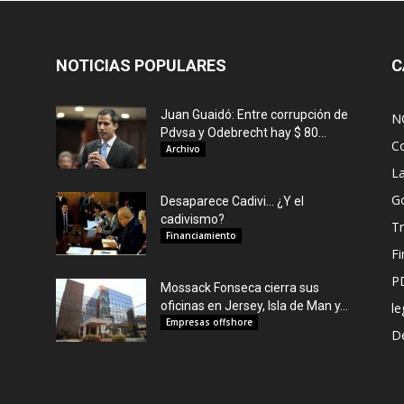
NOTICIAS POPULARES
C
Juan Guaidó: Entre corrupción de
N
Pdvsa y Odebrecht hay $ 80...
C
Archivo
L
G
Desaparece Cadivi… ¿Y el
cadivismo?
Tr
Financiamiento
F
P
Mossack Fonseca cierra sus
oficinas en Jersey, Isla de Man y...
le
Empresas offshore
De