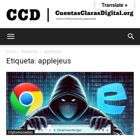
Translate »
Cuentas
Inicio
Etiquetas
Applejeus
Etiqueta: applejeus
Claras
Digital
Criptomonedas