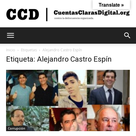
Translate »
Cuentas
Inicio
Etiquetas
Alejandro Castro Espín
Etiqueta: Alejandro Castro Espín
Claras
Digital
Corrupción