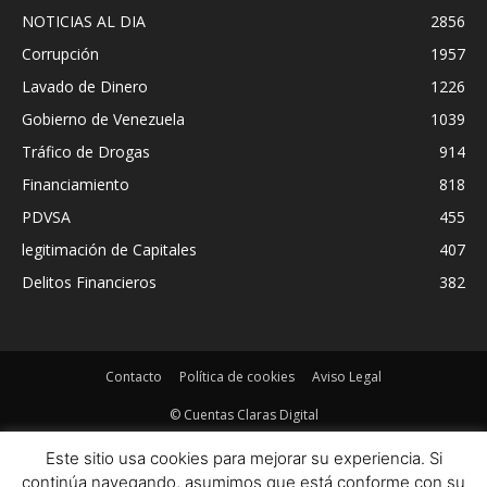
NOTICIAS AL DIA
2856
Corrupción
1957
Lavado de Dinero
1226
Gobierno de Venezuela
1039
Tráfico de Drogas
914
Financiamiento
818
PDVSA
455
legitimación de Capitales
407
Delitos Financieros
382
Contacto
Política de cookies
Aviso Legal
© Cuentas Claras Digital
Este sitio usa cookies para mejorar su experiencia. Si
continúa navegando, asumimos que está conforme con su