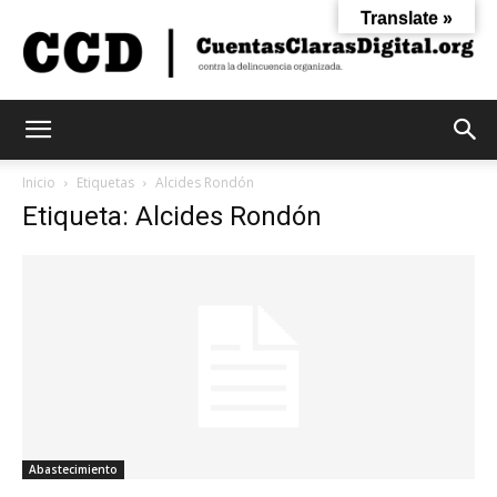
Translate »
Cuentas
Inicio
Etiquetas
Alcides Rondón
Etiqueta: Alcides Rondón
Claras
Digital
Abastecimiento