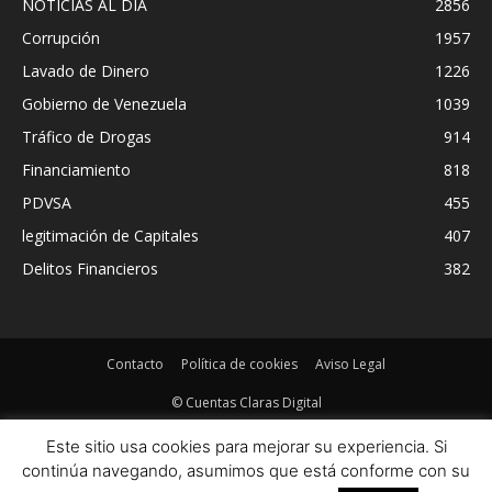
NOTICIAS AL DIA
2856
Corrupción
1957
Lavado de Dinero
1226
Gobierno de Venezuela
1039
Tráfico de Drogas
914
Financiamiento
818
PDVSA
455
legitimación de Capitales
407
Delitos Financieros
382
Contacto
Política de cookies
Aviso Legal
© Cuentas Claras Digital
Este sitio usa cookies para mejorar su experiencia. Si
continúa navegando, asumimos que está conforme con su