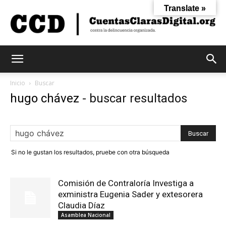
Translate »
Cuentas
Inicio
Buscar
hugo chávez
-
buscar resultados
Claras
Si no le gustan los resultados, pruebe con otra búsqueda
Digital
Comisión de Contraloría Investiga a
exministra Eugenia Sader y extesorera
Claudia Díaz
Asamblea Nacional