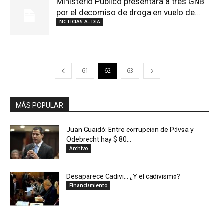
Ministerio Público presentará a tres GNB
por el decomiso de droga en vuelo de...
NOTICIAS AL DIA
61
62
63
MÁS POPULAR
Juan Guaidó: Entre corrupción de Pdvsa y
Odebrecht hay $ 80...
Archivo
Desaparece Cadivi… ¿Y el cadivismo?
Financiamiento