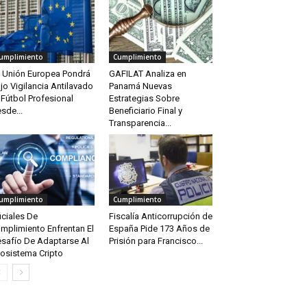
umplimiento
Cumplimiento
 Unión Europea Pondrá
GAFILAT Analiza en
jo Vigilancia Antilavado
Panamá Nuevas
 Fútbol Profesional
Estrategias Sobre
sde...
Beneficiario Final y
Transparencia...
umplimiento
Cumplimiento
iciales De
Fiscalía Anticorrupción de
mplimiento Enfrentan El
España Pide 173 Años de
safío De Adaptarse Al
Prisión para Francisco...
osistema Cripto