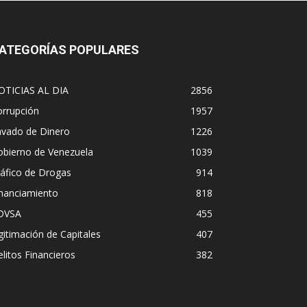
ATEGORÍAS POPULARES
OTICIAS AL DIA
2856
orrupción
1957
avado de Dinero
1226
obierno de Venezuela
1039
áfico de Drogas
914
inanciamiento
818
DVSA
455
gitimación de Capitales
407
litos Financieros
382