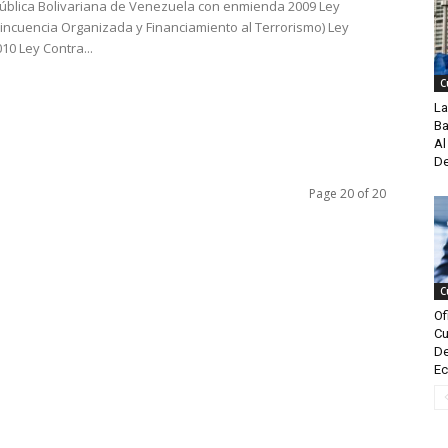
pública Bolivariana de Venezuela con enmienda 2009 Ley
lincuencia Organizada y Financiamiento al Terrorismo) Ley
10 Ley Contra...
C
La
Ba
Al
De
Page 20 of 20
C
Of
Cu
De
Ec