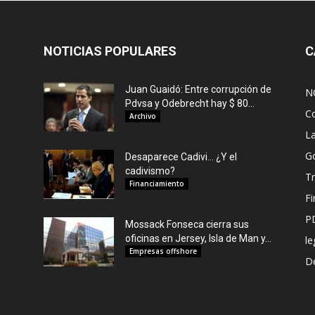
NOTICIAS POPULARES
C
Juan Guaidó: Entre corrupción de
N
Pdvsa y Odebrecht hay $ 80...
C
Archivo
L
G
Desaparece Cadivi… ¿Y el
cadivismo?
Tr
Financiamiento
F
P
Mossack Fonseca cierra sus
oficinas en Jersey, Isla de Man y...
le
Empresas offshore
De