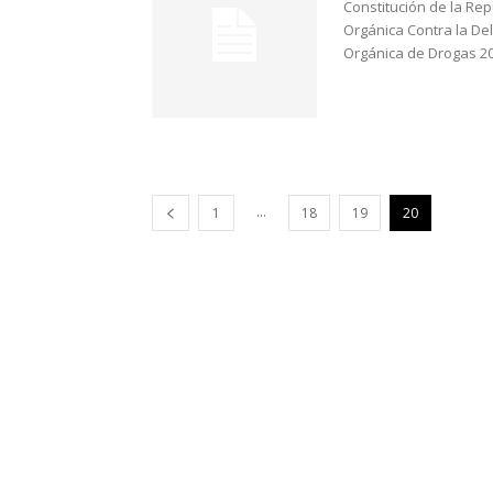
Constitución de la Re
Orgánica Contra la De
Orgánica de Drogas 20
...
1
18
19
20