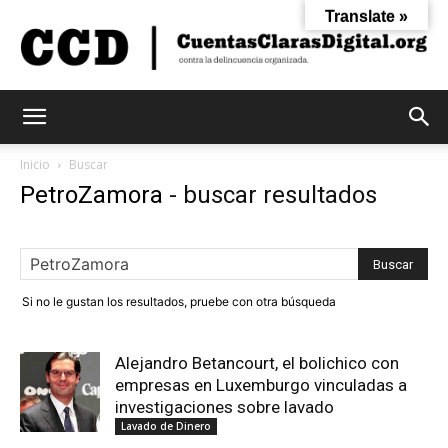
Translate »
Cuentas
Inicio
Buscar
PetroZamora
-
buscar resultados
Claras
Si no le gustan los resultados, pruebe con otra búsqueda
Digital
Alejandro Betancourt, el bolichico con
empresas en Luxemburgo vinculadas a
investigaciones sobre lavado
Lavado de Dinero