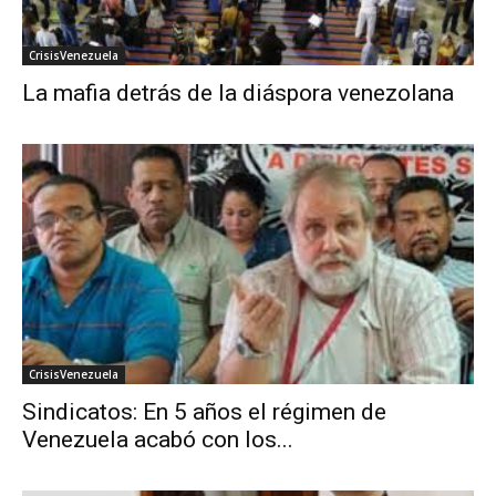
CrisisVenezuela
La mafia detrás de la diáspora venezolana
CrisisVenezuela
Sindicatos: En 5 años el régimen de
Venezuela acabó con los...