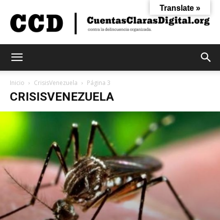
Translate »
Cuentas
Inicio
CrisisVenezuela
Página 3
CRISISVENEZUELA
Claras
Digital