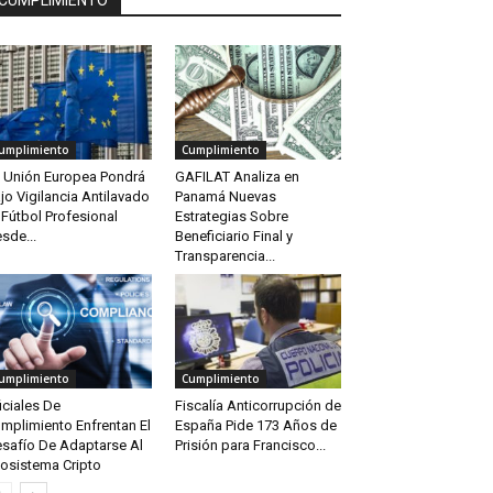
CUMPLIMIENTO
umplimiento
Cumplimiento
 Unión Europea Pondrá
GAFILAT Analiza en
jo Vigilancia Antilavado
Panamá Nuevas
 Fútbol Profesional
Estrategias Sobre
sde...
Beneficiario Final y
Transparencia...
umplimiento
Cumplimiento
iciales De
Fiscalía Anticorrupción de
mplimiento Enfrentan El
España Pide 173 Años de
safío De Adaptarse Al
Prisión para Francisco...
osistema Cripto