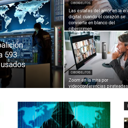
CIBERDELITOS
Las estafas del amor en la er
digital: cuando el corazón se
convierte en blanco del
Digital
cibercrimen
alición
a 593
e usados
CIBERDELITOS
Zoom en la mira por
videoconferencias pirateadas