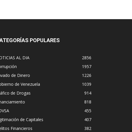
ATEGORÍAS POPULARES
OTICIAS AL DIA
2856
orrupción
1957
avado de Dinero
1226
obierno de Venezuela
1039
áfico de Drogas
914
inanciamiento
818
DVSA
455
gitimación de Capitales
407
litos Financieros
382