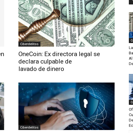
C
Ciberdelitos
La
en
OneCoin: Ex directora legal se
Ba
Al
declara culpable de
De
lavado de dinero
C
Of
Cu
De
Ec
Ciberdelitos