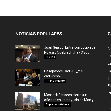
NOTICIAS POPULARES
C
Juan Guaidó: Entre corrupción de
N
Pdvsa y Odebrecht hay $ 80...
C
Archivo
L
G
Desaparece Cadivi… ¿Y el
cadivismo?
Tr
Financiamiento
F
P
Mossack Fonseca cierra sus
oficinas en Jersey, Isla de Man y...
le
Empresas offshore
De