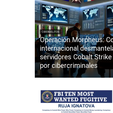
CIBERDELITOS
Operación Morpheus: Co
internacional desmantel
servidores Cobalt Strik
por cibercriminales