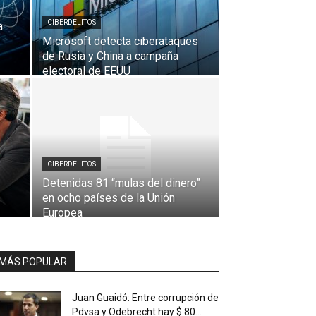
CIBERDELITOS
a
Microsoft detecta ciberataques
de Rusia y China a campaña
electoral de EEUU
CIBERDELITOS
Detenidas 81 “mulas del dinero”
en ocho países de la Unión
Europea
MÁS POPULAR
Juan Guaidó: Entre corrupción de
Pdvsa y Odebrecht hay $ 80...