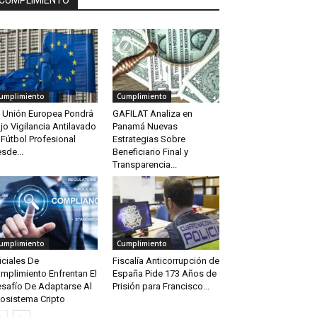
CUMPLIMIENTO
umplimiento
Cumplimiento
 Unión Europea Pondrá
GAFILAT Analiza en
jo Vigilancia Antilavado
Panamá Nuevas
 Fútbol Profesional
Estrategias Sobre
sde...
Beneficiario Final y
Transparencia...
umplimiento
Cumplimiento
iciales De
Fiscalía Anticorrupción de
mplimiento Enfrentan El
España Pide 173 Años de
safío De Adaptarse Al
Prisión para Francisco...
osistema Cripto