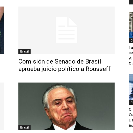
C
La
Brasil
Ba
Al
Comisión de Senado de Brasil
De
.
aprueba juicio político a Rousseff
C
Of
Cu
De
Ec
Brasil