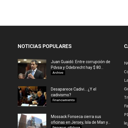
NOTICIAS POPULARES
C
Juan Guaidó: Entre corrupción de
N
Pdvsa y Odebrecht hay $ 80...
C
Archivo
L
G
Desaparece Cadivi… ¿Y el
cadivismo?
Tr
Financiamiento
F
P
Mossack Fonseca cierra sus
oficinas en Jersey, Isla de Man y...
le
Empresas offshore