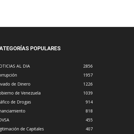
ATEGORÍAS POPULARES
OTICIAS AL DIA
2856
orrupción
1957
avado de Dinero
1226
obierno de Venezuela
1039
áfico de Drogas
914
inanciamiento
818
DVSA
455
gitimación de Capitales
407