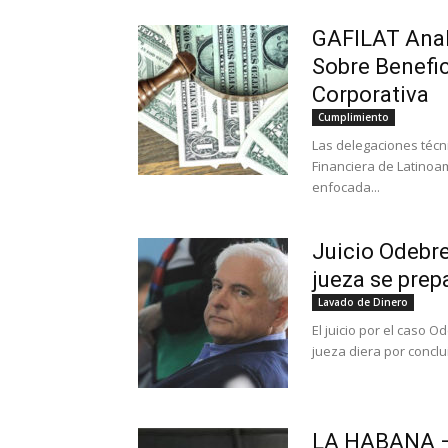
GAFILAT Anal
Sobre Benefic
Corporativa
Cumplimiento
Las delegaciones técn
Financiera de Latinoa
enfocada...
Juicio Odebre
jueza se prepa
Lavado de Dinero
El juicio por el caso 
jueza diera por conclui
LA HABANA 