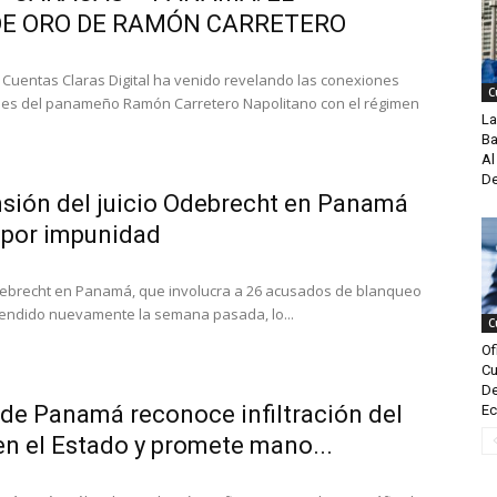
DE ORO DE RAMÓN CARRETERO
Cuentas Claras Digital ha venido revelando las conexiones
C
ales del panameño Ramón Carretero Napolitano con el régimen
La
Ba
Al
De
sión del juicio Odebrecht en Panamá
s por impunidad
 Odebrecht en Panamá, que involucra a 26 acusados de blanqueo
pendido nuevamente la semana pasada, lo...
C
Of
Cu
De
 de Panamá reconoce infiltración del
Ec
en el Estado y promete mano...