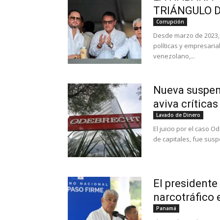
TRIÁNGULO 
Corrupción
Desde marzo de 2023, 
políticas y empresari
venezolano,...
Nueva suspen
aviva crítica
Lavado de Dinero
El juicio por el caso
de capitales, fue sus
El presidente
narcotráfico 
Panamá