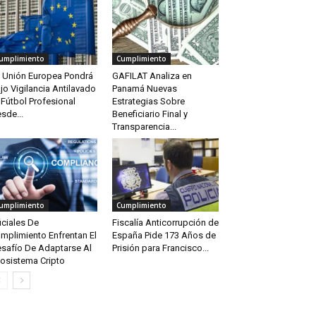
umplimiento
Cumplimiento
 Unión Europea Pondrá
GAFILAT Analiza en
jo Vigilancia Antilavado
Panamá Nuevas
 Fútbol Profesional
Estrategias Sobre
sde...
Beneficiario Final y
Transparencia...
umplimiento
Cumplimiento
iciales De
Fiscalía Anticorrupción de
mplimiento Enfrentan El
España Pide 173 Años de
safío De Adaptarse Al
Prisión para Francisco...
osistema Cripto