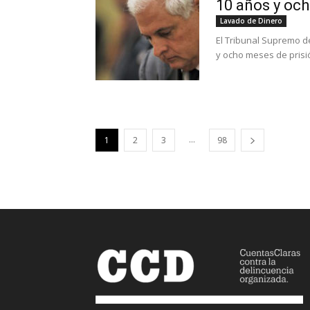
10 años y och
Lavado de Dinero
El Tribunal Supremo d
y ocho meses de prisió
...
1
2
3
98