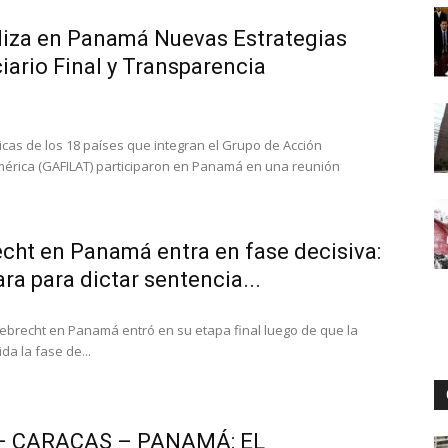
iza en Panamá Nuevas Estrategias
iario Final y Transparencia
Digital
icas de los 18 países que integran el Grupo de Acción
mérica (GAFILAT) participaron en Panamá en una reunión
cht en Panamá entra en fase decisiva:
ra para dictar sentencia...
Odebrecht en Panamá entró en su etapa final luego de que la
da la fase de...
– CARACAS – PANAMÁ: EL