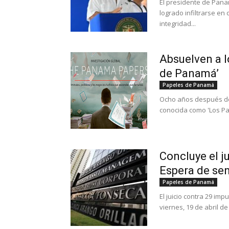
El presidente de Panam
logrado infiltrarse en
integridad...
Absuelven a l
de Panamá’
Papeles de Panamá
Ocho años después de 
conocida como 'Los Pa
Concluye el j
Espera de se
Papeles de Panamá
El juicio contra 29 i
viernes, 19 de abril de