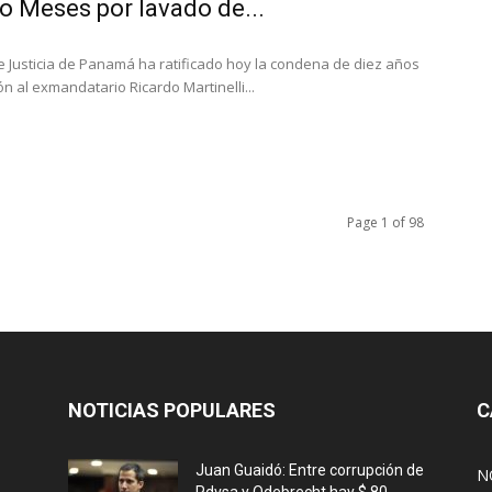
o Meses por lavado de...
e Justicia de Panamá ha ratificado hoy la condena de diez años
n al exmandatario Ricardo Martinelli...
Page 1 of 98
NOTICIAS POPULARES
C
Juan Guaidó: Entre corrupción de
N