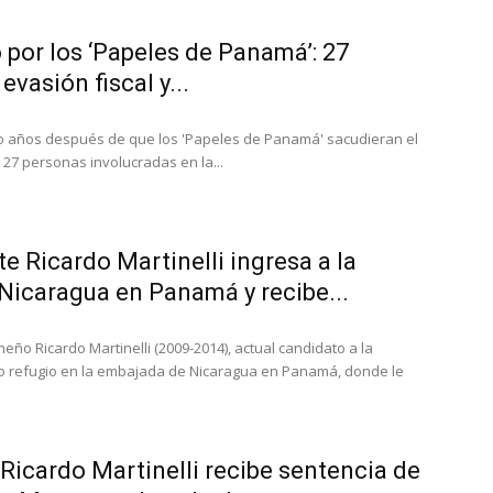
io por los ‘Papeles de Panamá’: 27
vasión fiscal y...
ho años después de que los 'Papeles de Panamá' sacudieran el
a 27 personas involucradas en la...
te Ricardo Martinelli ingresa a la
Nicaragua en Panamá y recibe...
ño Ricardo Martinelli (2009-2014), actual candidato a la
o refugio en la embajada de Nicaragua en Panamá, donde le
Ricardo Martinelli recibe sentencia de