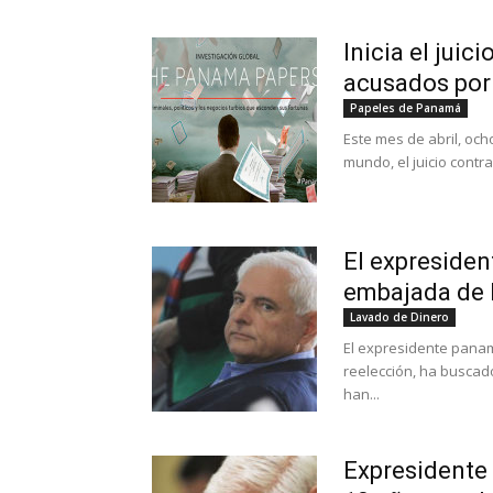
Inicia el juic
acusados por e
Papeles de Panamá
Este mes de abril, oc
mundo, el juicio contr
El expresiden
embajada de 
Lavado de Dinero
El expresidente paname
reelección, ha buscad
han...
Expresidente 