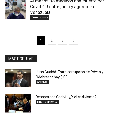
Al menos 33 médicos han muerto por
Covid-19 entre junio y agosto en
Venezuela
Coronavirus
1
2
3
MÁS POPULAR
Juan Guaidó: Entre corrupción de Pdvsa y
Odebrecht hay $ 80...
Archivo
Desaparece Cadivi… ¿Y el cadivismo?
Financiamiento