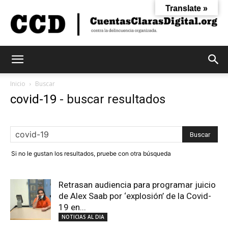
Translate »
Cuentas
Inicio
Buscar
covid-19
-
buscar resultados
Claras
Si no le gustan los resultados, pruebe con otra búsqueda
Digital
Retrasan audiencia para programar juicio
de Alex Saab por ‘explosión’ de la Covid-
19 en...
NOTICIAS AL DIA